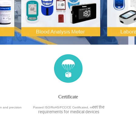
Certificate
eet the
gn and
precision
Passed ISO/RoHS/FCC/CE Certificated, m
requirements for medical devices