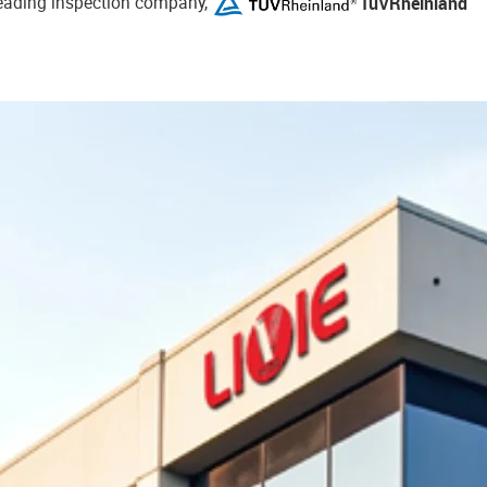
TüVRheinland
-leading inspection company,