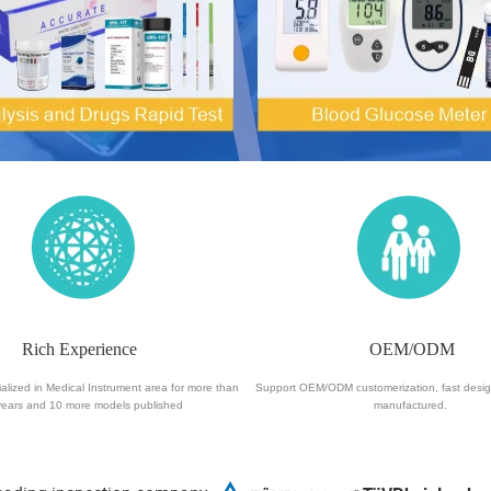
Rich Experience
OEM/ODM
alized in Medical Instrument area for more than
Support OEM/ODM customerization, fast desi
years and 10 more models published
manufactured.